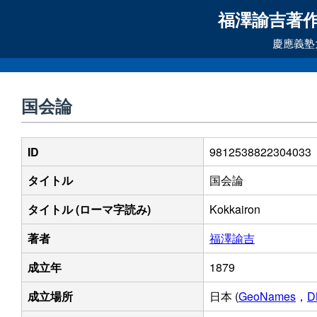
福澤諭吉著作
慶應義塾
国会論
ID
9812538822304033
タイトル
国会論
タイトル (ローマ字読み)
Kokkairon
著者
福澤諭吉
成立年
1879
成立場所
日本 (
GeoNames
，
D